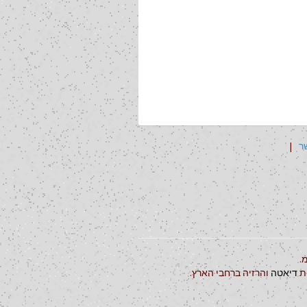
ר
|
.
ות
דיאטה
והרזיה ברחבי הארץ.