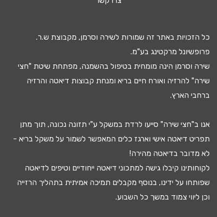
צרו קשר
כל הזכויות באתר זה שמורות לשירה וסרמן, מקבוצת ש.ר.
פרופשיונל מרקטינג בע"מ.
שירה וסרמן הינה מומחית בטיפול ב
השמנה
, מפתחת שיטת "חצי
שירה" להרזיה ואורח חיים בריא ומנחת קבוצות
דיאטה
והרזיה
ברחבי הארץ.
אנו ב"חצי שירה" סייעו
לרדת במשקל
ע"י
תזונה נכונה
, תוך מתן
תפריט דיאטה
אישי וארגז כלים המאפשר לשמור על משקל בריא -
לא מדובר ב
דיאטה מהירה
!
לקוחותינו קיבלו גישה ל
מתכוני דיאטה
ייחודיים וטיפים לדיאטה
שפותחו על ידינו, בנוסף מקבלים
תמיכה אמיתית בתהליך הרזייה
וכן ליווי צמוד במשך כל השבוע.