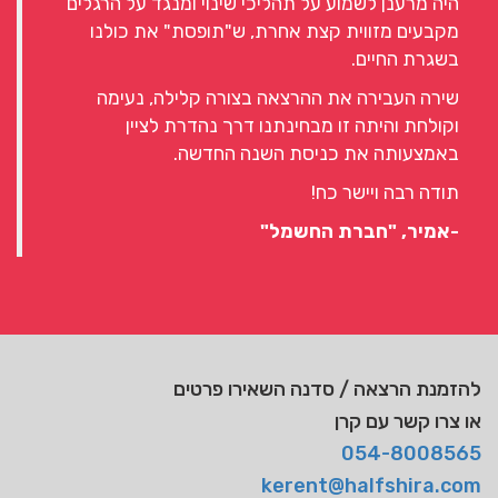
היה מרענן לשמוע על תהליכי שינוי ומנגד על הרגלים
מקבעים מזווית קצת אחרת, ש"תופסת" את כולנו
בשגרת החיים.
שירה העבירה את ההרצאה בצורה קלילה, נעימה
וקולחת והיתה זו מבחינתנו דרך נהדרת לציין
באמצעותה את כניסת השנה החדשה.
תודה רבה ויישר כח!
-אמיר, "חברת החשמל"
להזמנת הרצאה / סדנה השאירו פרטים
או צרו קשר עם קרן
054-8008565
kerent@halfshira.com