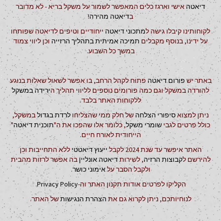
דיאטה
אישי וארגז כלים המאפשר לשמור על משקל בריא - לא מדובר
ב
דיאטה מהירה
!
לקוחותינו קיבלו גישה ל
מתכוני דיאטה
ייחודיים וטיפים לדיאטה שפותחו
על ידינו, בנוסף מקבלים
תמיכה אמיתית בתהליך הרזייה
וכן ליווי צמוד
במשך כל השבוע.
באתר יש
פורום דיאטה
פתוח לקהל הרחב, בו אפשר לשאול שאלות בנוגע
להורדה במשקל וגם כמה פורומים נוספים לליווי תהליך ה
ירידה במשקל
ללקוחות האתר בלבד.
ניתן למצוא
סיפורי הצלחה
של חלק ממי שהצליחו
לרדת בגדול
במשקל,
כולל פרטים לגבי
שומרי משקל
, כלומר אלו שהפכו את ה"
תוכנית דיאטה
"
הייחודית לאורח חיים.
האתר איפשר עד שנת 2024 לקבל
ייעוץ דיאטטי
ללא התחייבות וכן
להירשם ל
קבוצות הרזיה
, לשירות
דיאטה אונליין
בה אפשר לרזות מהבית
ולקבל הסבר על
אימוני כושר
.
הקליקו לפרטים אודות תקנון האתר וה-
Privacy Policy
.
לנוחיותכם, ניתן לקרוא גם את
הצהרת הנגישות
של האתר.