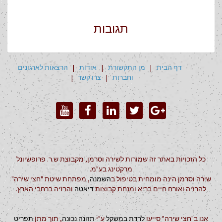
תגובות
דף הבית
|
מן התקשורת
|
אודות
|
הרצאות לארגונים
וחברות
|
צרו קשר
|
כל הזכויות באתר זה שמורות לשירה וסרמן, מקבוצת ש.ר. פרופשיונל
מרקטינג בע"מ.
שירה וסרמן הינה מומחית בטיפול ב
השמנה
, מפתחת שיטת "חצי שירה"
להרזיה ואורח חיים בריא ומנחת קבוצות
דיאטה
והרזיה ברחבי הארץ.
אנו ב"חצי שירה" סייעו
לרדת במשקל
ע"י
תזונה נכונה
, תוך מתן
תפריט