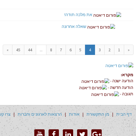
את מלכה תודה!
שאלה אחרונה
»
45
44
...
8
7
6
5
4
3
2
1
«
מקרא:
הודעה ישנה -
הודעה חדשה -
תגובה -
דף הבית
|
מן התקשורת
|
אודות
|
הרצאות לארגונים וחברות
|
צרו קש