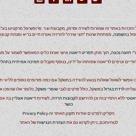
 הזכויות באתר זה שמורות לשירה וסרמן, מקבוצת ש.ר. פרופשיונל מרקטינג בע"מ
ול ב
השמנה
, מפתחת שיטת "חצי שירה" להרזיה ואורח חיים בריא ומנחת קבוצ
"י
תזונה נכונה
, תוך מתן
תפריט דיאטה
אישי וארגז כלים המאפשר לשמור על משק
ודיים וטיפים לדיאטה שפותחו על ידינו, בנוסף מקבלים
תמיכה אמיתית בתהליך
 אפשר לשאול שאלות בנוגע להורדה במשקל וגם כמה פורומים נוספים לליווי ת
צליחו
לרדת בגדול
במשקל, כולל פרטים לגבי
שומרי משקל
, כלומר אלו שהפכו א
יאטטי
ללא התחייבות וכן להירשם ל
קבוצות הרזיה
, לשירות
דיאטה אונליין
בה אפש
כושר
.
הקליקו לפרטים אודות תקנון האתר וה-
Privacy Policy
.
לנוחיותכם, ניתן לקרוא גם את
הצהרת הנגישות
של האתר.