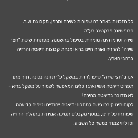
כל הזכויות באתר זה שמורות לשירה וסרמן, מקבוצת ש.ר.
פרופשיונל מרקטינג בע"מ.
שירה וסרמן הינה מומחית בטיפול ב
השמנה
, מפתחת שיטת "חצי
שירה" להרזיה ואורח חיים בריא ומנחת קבוצות
דיאטה
והרזיה
ברחבי הארץ.
אנו ב"חצי שירה" סייעו
לרדת במשקל
ע"י
תזונה נכונה
, תוך מתן
תפריט דיאטה
אישי וארגז כלים המאפשר לשמור על משקל בריא -
לא מדובר ב
דיאטה מהירה
!
לקוחותינו קיבלו גישה ל
מתכוני דיאטה
ייחודיים וטיפים לדיאטה
שפותחו על ידינו, בנוסף מקבלים
תמיכה אמיתית בתהליך הרזייה
וכן ליווי צמוד במשך כל השבוע.