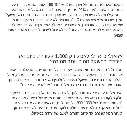
השיטה שלנו מתבססת על אופן פעולה של 90:10, כלומר אם מקפידים על
התפריט והשיטה לפחות 90% מהזמן - הסיכוי לירידה במשקל ממוצעת של
כ-חצי קילו ומעלה בשבוע הוא גבוה, כשכמובן נכנסים פה פקטורים כגון משקל
גוף (כשברור שמי שמגיע עם 5 ק"ג עודפים לא יחווה ירידה במשקל כמו מי
שמגיע עם 50 ק"ג עודפים), מה אוכלים במהלך השבוע (מי שאוכל במהלך
השבוע בנוסף לתפריט גם פיצה וגלידה לא יכול לצפות לירידה במשקל באותו
שבוע).
אז אולי כדאי לי לאכול רק 1,000 קלוריות ביום ואז
הירידה במשקל תהיה יותר מהירה?
חס וחלילה, במידה והגוף מקבל מעט מדי קלוריות אז ייתכן שבשלב הראשון
אכן תהיה ירידה במשקל, ייתכן שהיא תהיה מהירה יותר או מהירה פחות, אבל
בשלב מסוים ה ירידה במשקל נעצרת לחלוטין והגוף מתנגד. במצב כזה הגוף
מזהה מצב של מחסור ונכנס למצב של "סטרס" או "הרעבה עצמית".
מצב של הרעבה עצמית גורם לגוף להפסיק את התהליך של ירידה במשקל.
חלק מלקוחותינו שמגיעים לאחר שעברו סוגים שונים של דיאטה מהירה או
"דיאטות כסאח" של 800-1000 קלוריות ליום, מוצאים את עצמם תקועים
לחלוטין במשך זמן לא מועט. לחלקם לוקח עד 3 חודשים לשקם את הגוף
לאחר הנזק שנגרם עד שהם חוזרים למצב של ירידה במשקל.