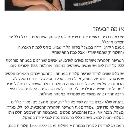
אז מה הבעיה?
יש כמה דברים, ראשית אנחנו צריכים להבין שהגוף אינו מכונה, ובכל כלל יש
יוצאים מהכלל.
אמנם הגדרנו ירידה במשקל בקיזוז קלורי שבועי ביחס לכמות האנרגיה
(הקלוריות) שהגוף שורף - אבל כמה הגוף שורף?
השריפה הקלורית משתנה מאדם לאדם, יש אנשים ששורפים במנוחה מוחלטת
900 קלוריות ליום ויש אנשים ששורפים במנוחה מוחלטת 1800 קלוריות ליום.
יש כלים שונים למדוד שריפה קלורית במנוחה, ובהמשך ייכתבו מאמרים נוספים
שיפרטו עוד יותר על הנושא, אבל כמובן שכל הנושא של ירידה במשקל לא
מבוסס רק על שריפה קלורית במנוחה מוחלטת. כולנו אנשים עובדים / לומדים
/ מטפלים במשפחה ובילדים, לכן סביר להניח שהשריפה הקלורית שלנו היא
הרבה יותר גבוהה מהשריפה שנמדדת במנוחה מוחלטת.
בהנחה שלא עברנו בדיקה לשריפה קלורית, ישנם מחשבונים (מאוד כלליים
ומאוד לא מדויקים) שמודדים את השריפה הקלורית הממוצעת, לפי גיל, מגדר,
משקל, מבנה גוף, גובה ופרמטרים נוספים. באמצעות המחשבונים הללו ניתן
בקלות יחסית לבצע חישוב כללי בהערכה גסה לגבי ירידה במשקל.
הממוצע לשריפה קלורית במנוחה + פעילות נע בין 1500-3000 קלוריות ביום,