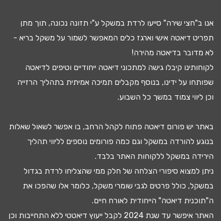
אנו ב"חצי שירה" סייעו
לרדת במשקל
ע"י
תזונה נכונה
, תוך מתן
תפריט דיאטה
אישי וארגז כלים המאפשר לשמור על משקל בריא -
לא מדובר ב
דיאטה מהירה
!
לקוחותינו קיבלו גישה ל
מתכוני דיאטה
ייחודיים וטיפים לדיאטה
שפותחו על ידינו, בנוסף מקבלים
תמיכה אמיתית בתהליך הרזייה
וכן ליווי צמוד במשך כל השבוע.
באתר יש
פורום דיאטה
פתוח לקהל הרחב, בו אפשר לשאול שאלות
בנוגע להורדה במשקל וגם כמה פורומים נוספים לליווי תהליך
ה
ירידה במשקל
ללקוחות האתר בלבד.
ניתן למצוא
סיפורי הצלחה
של חלק ממי שהצליחו
לרדת בגדול
במשקל, כולל פרטים לגבי
שומרי משקל
, כלומר אלו שהפכו את
ה"
תוכנית דיאטה
" הייחודית לאורח חיים.
האתר איפשר עד שנת 2024 לקבל
ייעוץ דיאטטי
ללא התחייבות וכן