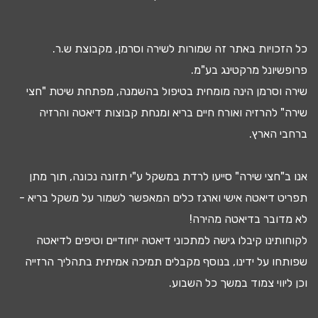
כל הזכויות באתר זה שמורות לשירה וסרמן, מקבוצת ש.ר.
פרופשיונל מרקטינג בע"מ.
שירה וסרמן הינה מומחית בטיפול ב
השמנה
, מפתחת שיטת "חצי
שירה" להרזיה ואורח חיים בריא ומנחת קבוצות
דיאטה
והרזיה
ברחבי הארץ.
אנו ב"חצי שירה" סייעו
לרדת במשקל
ע"י
תזונה נכונה
, תוך מתן
תפריט דיאטה
אישי וארגז כלים המאפשר לשמור על משקל בריא -
לא מדובר ב
דיאטה מהירה
!
לקוחותינו קיבלו גישה ל
מתכוני דיאטה
ייחודיים וטיפים לדיאטה
שפותחו על ידינו, בנוסף מקבלים
תמיכה אמיתית בתהליך הרזייה
וכן ליווי צמוד במשך כל השבוע.