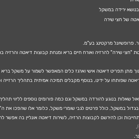
נושא ירידה במשקל
אטה של חצי שירה
. פרופשיונל מרקטינג בע"מ.
 "חצי שירה" להרזיה ואורח חיים בריא ומנחת קבוצות
דיאטה
והרזיה בר
וך מתן
תפריט דיאטה
אישי וארגז כלים המאפשר לשמור על משקל בריא -
דיאטה שפותחו על ידינו, בנוסף מקבלים
תמיכה אמיתית בתהליך הרזייה
וכ
 שאלות בנוגע להורדה במשקל וגם כמה פורומים נוספים לליווי תהליך
גדול
במשקל, כולל פרטים לגבי
שומרי משקל
, כלומר אלו שהפכו את ה"
ייבות וכן להירשם ל
קבוצות הרזיה
, לשירות
דיאטה אונליין
בה אפשר לרז
.
.