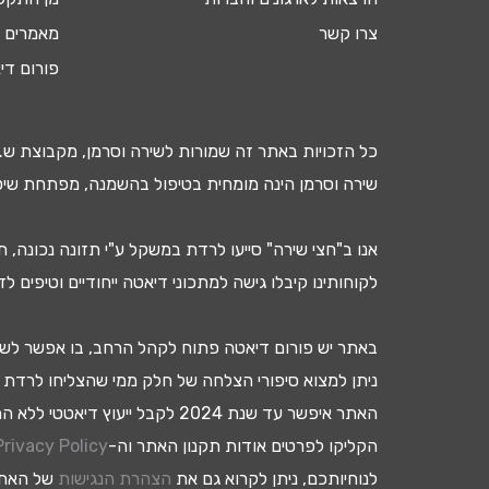
צרו קשר
מאמרים ב
פורום די
כל הזכויות באתר זה שמורות לשירה וסרמן, מקבוצת ש.ר
שירה וסרמן הינה מומחית בטיפול ב
השמנה
, מפתחת שיטת
אנו ב"חצי שירה" סייעו
לרדת במשקל
ע"י
תזונה נכונה
, ת
לקוחותינו קיבלו גישה ל
מתכוני דיאטה
ייחודיים וטיפים ל
באתר יש
פורום דיאטה
פתוח לקהל הרחב, בו אפשר לשאול
ניתן למצוא
סיפורי הצלחה
של חלק ממי שהצליחו
לרדת ב
האתר איפשר עד שנת 2024 לקבל
ייעוץ דיאטטי
ללא התח
הקליקו לפרטים אודות תקנון האתר וה-
Privacy Policy
לנוחיותכם, ניתן לקרוא גם את
הצהרת הנגישות
של האתר