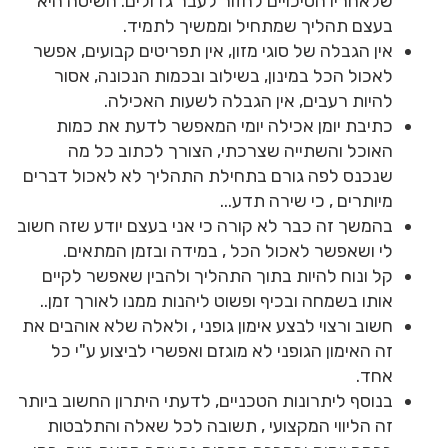
שלאחריו הסיכויים לחזור לעבר גדולים. השיטה היא
בעצם תהליך שמתחיל וממשיך לתמיד.
אין הגבלה של סוגי מזון, אין תפריטים קבועים, אפשר
לאכול הכל במינון, בשילוב ובכמות הנכונה, אסור
להיות רעבים, אין הגבלה לשעות האכילה.
כתיבת יומן אכילה יומי המאפשר לדעת את כמות
האוכל והשתייה שצרכתי, הצורך לכתוב כל מה
שנכנס לפה גורם בתחילת התהליך לא לאכול דברים
מיותרים , כי שירה תדע...
בהמשך זה כבר לא קורה כי אני בעצם יודע שזה חשוב
לי ושאפשר לאכול הכל , במידה ובזמן המתאים.
קל ונוח להיות בתוך התהליך ולהבין שאפשר לקיים
אותו בשמחה ובכיף ופשוט ליהנות ממנו לאורך זמן..
חשוב ורצוי לבצע אימון גופני , ולאלה שלא אוהבים את
זה האימון הגופני לא מוגזם ואפשרי לביצוע ע"י כל
אחד.
בנוסף ליתרונות הטכניים, לדעתי היתרון החשוב ביותר
זה הליווי המקצועי , תשובה לכל שאלה והתלבטות