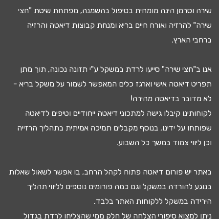
שירה וסרמן הינה מומחית בטיפול ב
השמנה
, מפתחת שיטת "חצי
שירה" להרזיה ואורח חיים בריא ומנחת קבוצות
דיאטה
והרזיה
ברחבי הארץ.
אנו ב"חצי שירה" סייעו
לרדת במשקל
ע"י
תזונה נכונה
, תוך מתן
תפריט דיאטה
אישי וארגז כלים המאפשר לשמור על משקל בריא -
לא מדובר ב
דיאטה מהירה
!
לקוחותינו קיבלו גישה ל
מתכוני דיאטה
ייחודיים וטיפים לדיאטה
שפותחו על ידינו, בנוסף מקבלים
תמיכה אמיתית בתהליך הרזייה
וכן ליווי צמוד במשך כל השבוע.
באתר יש
פורום דיאטה
פתוח לקהל הרחב, בו אפשר לשאול שאלות
בנוגע להורדה במשקל וגם כמה פורומים נוספים לליווי תהליך
ה
ירידה במשקל
ללקוחות האתר בלבד.
ניתן למצוא
סיפורי הצלחה
של חלק ממי שהצליחו
לרדת בגדול