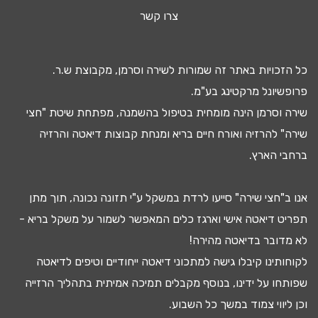
צרו קשר
כל הזכויות באתר זה שמורות לשירה וסרמן, מקבוצת ש.ר.
פרופשיונל מרקטינג בע"מ.
שירה וסרמן הינה מומחית בטיפול ב
השמנה
, מפתחת שיטת "חצי
שירה" להרזיה ואורח חיים בריא ומנחת קבוצות
דיאטה
והרזיה
ברחבי הארץ.
אנו ב"חצי שירה" סייעו
לרדת במשקל
ע"י
תזונה נכונה
, תוך מתן
תפריט דיאטה
אישי וארגז כלים המאפשר לשמור על משקל בריא -
לא מדובר ב
דיאטה מהירה
!
לקוחותינו קיבלו גישה ל
מתכוני דיאטה
ייחודיים וטיפים לדיאטה
שפותחו על ידינו, בנוסף מקבלים
תמיכה אמיתית בתהליך הרזייה
וכן ליווי צמוד במשך כל השבוע.