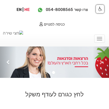
צרו קשר
054-8008565
HE
|
EN
כניסה למנויים
Toggle
navigation
ious
Next
לחץ כגורם לעודף משקל