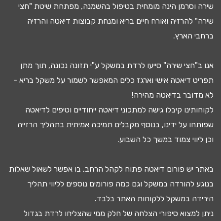
שירה וסרמן הינה מומחית בטיפול ב
השמנה
, מפתחת שיטת "חצי
שירה" להרזיה ואורח חיים בריא ומנחת קבוצות
דיאטה
והרזיה
ברחבי הארץ.
אנו ב"חצי שירה" סייעו
לרדת במשקל
ע"י
תזונה נכונה
, תוך מתן
תפריט דיאטה
אישי וארגז כלים המאפשר לשמור על משקל בריא -
לא מדובר ב
דיאטה מהירה
!
לקוחותינו קיבלו גישה ל
מתכוני דיאטה
ייחודיים וטיפים לדיאטה
שפותחו על ידינו, בנוסף מקבלים
תמיכה אמיתית בתהליך הרזייה
וכן ליווי צמוד במשך כל השבוע.
באתר יש
פורום דיאטה
פתוח לקהל הרחב, בו אפשר לשאול שאלות
בנוגע להורדה במשקל וגם כמה פורומים נוספים לליווי תהליך
ה
ירידה במשקל
ללקוחות האתר בלבד.
ניתן למצוא
סיפורי הצלחה
של חלק ממי שהצליחו
לרדת בגדול