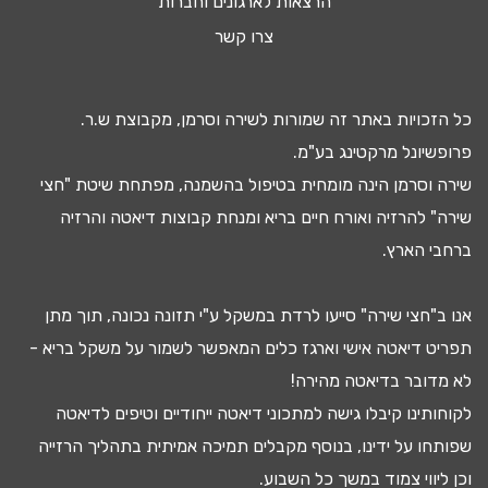
הרצאות לארגונים וחברות
צרו קשר
כל הזכויות באתר זה שמורות לשירה וסרמן, מקבוצת ש.ר.
פרופשיונל מרקטינג בע"מ.
שירה וסרמן הינה מומחית בטיפול ב
השמנה
, מפתחת שיטת "חצי
שירה" להרזיה ואורח חיים בריא ומנחת קבוצות
דיאטה
והרזיה
ברחבי הארץ.
אנו ב"חצי שירה" סייעו
לרדת במשקל
ע"י
תזונה נכונה
, תוך מתן
תפריט דיאטה
אישי וארגז כלים המאפשר לשמור על משקל בריא -
לא מדובר ב
דיאטה מהירה
!
לקוחותינו קיבלו גישה ל
מתכוני דיאטה
ייחודיים וטיפים לדיאטה
שפותחו על ידינו, בנוסף מקבלים
תמיכה אמיתית בתהליך הרזייה
וכן ליווי צמוד במשך כל השבוע.