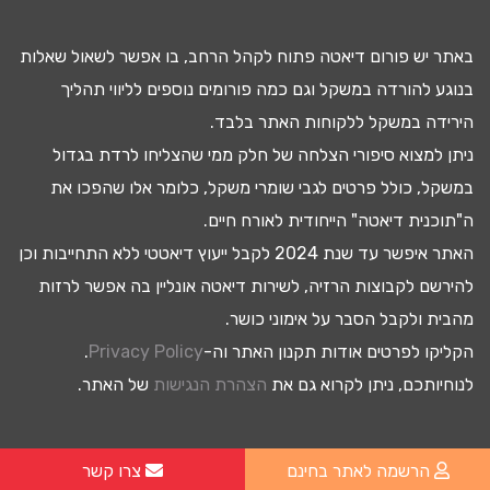
באתר יש
פורום דיאטה
פתוח לקהל הרחב, בו אפשר לשאול שאלות
בנוגע להורדה במשקל וגם כמה פורומים נוספים לליווי תהליך
ה
ירידה במשקל
ללקוחות האתר בלבד.
ניתן למצוא
סיפורי הצלחה
של חלק ממי שהצליחו
לרדת בגדול
במשקל, כולל פרטים לגבי
שומרי משקל
, כלומר אלו שהפכו את
ה"
תוכנית דיאטה
" הייחודית לאורח חיים.
האתר איפשר עד שנת 2024 לקבל
ייעוץ דיאטטי
ללא התחייבות וכן
להירשם ל
קבוצות הרזיה
, לשירות
דיאטה אונליין
בה אפשר לרזות
מהבית ולקבל הסבר על
אימוני כושר
.
הקליקו לפרטים אודות תקנון האתר וה-
Privacy Policy
.
לנוחיותכם, ניתן לקרוא גם את
הצהרת הנגישות
של האתר.
הרשמה לאתר בחינם
צרו קשר