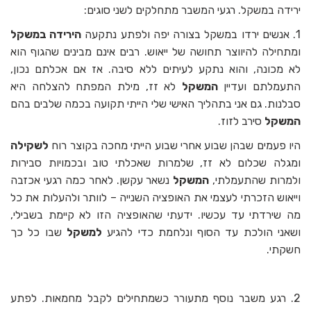
ירידה במשקל. רגעי המשבר מתחלקים לשני סוגים:
1. אנשים ירדו במשקל בצורה יפה ולפתע נתקעה
הירידה במשקל
ומתחילה להיווצר תחושה של ייאוש. רבים אינם מבינים שהגוף הוא
לא מכונה, והוא נתקע לעיתים ללא סיבה. אז אם אכלתם נכון,
התעמלתם ועדיין
המשקל
לא זז, מילת המפתח להצלחה היא
סבלנות. גם אני בתהליך האישי שלי הייתי תקועה בכמה שלבים בהם
המשקל
סירב לזוז.
היו פעמים שבהן שבוע אחרי שבוע הייתי מחכה בקוצר רוח
לשקילה
ומגלה שכלום לא זז, שלמרות שאכלתי טוב ובכמויות סבירות
ולמרות שהתעמלתי,
המשקל
נשאר עקשן. לאחר כמה רגעי אכזבה
וייאוש הזכרתי לעצמי את האופציה השנייה – לוותר ולהעלות את כל
מה שירדתי עד עכשיו. ידעתי שהאופציה הזו לא קיימת בשבילי,
ושאני הולכת עד הסוף ונלחמת כדי להגיע
למשקל
שבו כל כך
חשקתי.
2. רגע משבר נוסף מתעורר כשמתחילים לקבל מחמאות. לפתע