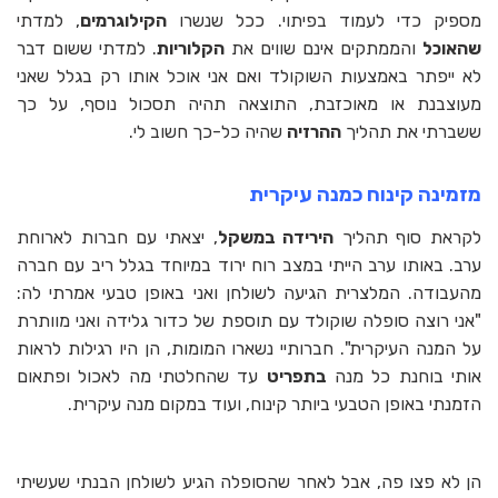
מספיק כדי לעמוד בפיתוי. ככל שנשרו
הקילוגרמים
, למדתי
שהאוכל
והממתקים אינם שווים את
הקלוריות
. למדתי ששום דבר
לא ייפתר באמצעות השוקולד ואם אני אוכל אותו רק בגלל שאני
מעוצבנת או מאוכזבת, התוצאה תהיה תסכול נוסף, על כך
ששברתי את תהליך
ההרזיה
שהיה כל-כך חשוב לי.
מזמינה קינוח כמנה עיקרית
לקראת סוף תהליך
הירידה במשקל
, יצאתי עם חברות לארוחת
ערב. באותו ערב הייתי במצב רוח ירוד במיוחד בגלל ריב עם חברה
מהעבודה. המלצרית הגיעה לשולחן ואני באופן טבעי אמרתי לה:
"אני רוצה סופלה שוקולד עם תוספת של כדור גלידה ואני מוותרת
על המנה העיקרית". חברותיי נשארו המומות, הן היו רגילות לראות
אותי בוחנת כל מנה
בתפריט
עד שהחלטתי מה לאכול ופתאום
הזמנתי באופן הטבעי ביותר קינוח, ועוד במקום מנה עיקרית.
הן לא פצו פה, אבל לאחר שהסופלה הגיע לשולחן הבנתי שעשיתי