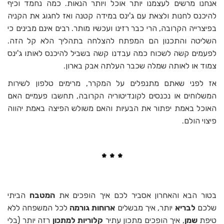
אנחנו מרשים לעצמנו יותר אוכל ויותר הנאות. כמה נחמד וכיף
להיכנס לחנות ולצאת עם ג'ינס במידה קטנה ואז לחגוג את הקניה
בפיצרייה הקרובה, הרי כבר רזינו ועכשיו מותר. רבים אינם מבינים כי
השליטה והתכנון הם המפתח להצלחה בתהליך הלא קל הזה.
לפעמים קשה לשכוח כמה עבדנו קשה בשביל להיכנס לאותו ג'ינס
צמוד או לאותה שמלה שכבר העלתה אבק בארון.
אז לפני שאתם מתנפלים על המקרר, מרימים טלפון לשירות
המשלוחים או נכנסים לקונדיטוריה הקרובה, תחשבו פעמיים האם
האוכל באמת יפתור את הבעיות והאם משולש הפיצה באמת יהווה
פיצוי הולם.
* * *
בטור הבא והאחרון אסביר לכם איך הופכים את
המטבח
הביתי
שלכם
לבריא
יותר, איך מבשלים
ארוחות
גורמה
לכל המשפחה ללא
טיפת
שמן
, איך הופכים מתכון עתיר
קלוריות
למתכון
רזה יותר (בלי