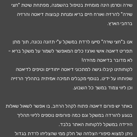
שירה וסרמן הינה מומחית בטיפול ב
השמנה
, מפתחת שיטת "חצי
שירה" להרזיה ואורח חיים בריא ומנחת קבוצות
דיאטה
והרזיה
ברחבי הארץ.
אנו ב"חצי שירה" סייעו
לרדת במשקל
ע"י
תזונה נכונה
, תוך מתן
תפריט דיאטה
אישי וארגז כלים המאפשר לשמור על משקל בריא -
לא מדובר ב
דיאטה מהירה
!
לקוחותינו קיבלו גישה ל
מתכוני דיאטה
ייחודיים וטיפים לדיאטה
שפותחו על ידינו, בנוסף מקבלים
תמיכה אמיתית בתהליך הרזייה
וכן ליווי צמוד במשך כל השבוע.
באתר יש
פורום דיאטה
פתוח לקהל הרחב, בו אפשר לשאול שאלות
בנוגע להורדה במשקל וגם כמה פורומים נוספים לליווי תהליך
ה
ירידה במשקל
ללקוחות האתר בלבד.
ניתן למצוא
סיפורי הצלחה
של חלק ממי שהצליחו
לרדת בגדול