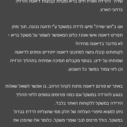
שירה" להרזיה ואורח חיים בריא ומנחת קבוצות
דיאטה
והרזיה
ברחבי הארץ.
אנו ב"חצי שירה" סייעו
לרדת במשקל
ע"י
תזונה נכונה
, תוך מתן
תפריט דיאטה
אישי וארגז כלים המאפשר לשמור על משקל בריא -
לא מדובר ב
דיאטה מהירה
!
לקוחותינו קיבלו גישה ל
מתכוני דיאטה
ייחודיים וטיפים לדיאטה
שפותחו על ידינו, בנוסף מקבלים
תמיכה אמיתית בתהליך הרזייה
וכן ליווי צמוד במשך כל השבוע.
באתר יש
פורום דיאטה
פתוח לקהל הרחב, בו אפשר לשאול שאלות
בנוגע להורדה במשקל וגם כמה פורומים נוספים לליווי תהליך
ה
ירידה במשקל
ללקוחות האתר בלבד.
ניתן למצוא
סיפורי הצלחה
של חלק ממי שהצליחו
לרדת בגדול
במשקל, כולל פרטים לגבי
שומרי משקל
, כלומר אלו שהפכו את