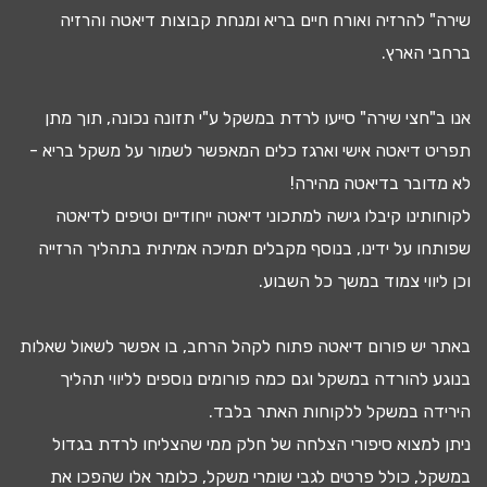
שירה" להרזיה ואורח חיים בריא ומנחת קבוצות
דיאטה
והרזיה
ברחבי הארץ.
אנו ב"חצי שירה" סייעו
לרדת במשקל
ע"י
תזונה נכונה
, תוך מתן
תפריט דיאטה
אישי וארגז כלים המאפשר לשמור על משקל בריא -
לא מדובר ב
דיאטה מהירה
!
לקוחותינו קיבלו גישה ל
מתכוני דיאטה
ייחודיים וטיפים לדיאטה
שפותחו על ידינו, בנוסף מקבלים
תמיכה אמיתית בתהליך הרזייה
וכן ליווי צמוד במשך כל השבוע.
באתר יש
פורום דיאטה
פתוח לקהל הרחב, בו אפשר לשאול שאלות
בנוגע להורדה במשקל וגם כמה פורומים נוספים לליווי תהליך
ה
ירידה במשקל
ללקוחות האתר בלבד.
ניתן למצוא
סיפורי הצלחה
של חלק ממי שהצליחו
לרדת בגדול
במשקל, כולל פרטים לגבי
שומרי משקל
, כלומר אלו שהפכו את