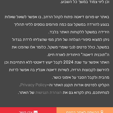
וכן ליווי צמוד במשך כל השבוע.
באתר יש
פורום דיאטה
פתוח לקהל הרחב, בו אפשר לשאול שאלות
בנוגע להורדה במשקל וגם כמה פורומים נוספים לליווי תהליך
ה
ירידה במשקל
ללקוחות האתר בלבד.
ניתן למצוא
סיפורי הצלחה
של חלק ממי שהצליחו
לרדת בגדול
במשקל, כולל פרטים לגבי
שומרי משקל
, כלומר אלו שהפכו את
ה"
תוכנית דיאטה
" הייחודית לאורח חיים.
האתר איפשר עד שנת 2024 לקבל
ייעוץ דיאטטי
ללא התחייבות וכן
להירשם ל
קבוצות הרזיה
, לשירות
דיאטה אונליין
בה אפשר לרזות
מהבית ולקבל הסבר על
אימוני כושר
.
הקליקו לפרטים אודות תקנון האתר וה-
Privacy Policy
.
לנוחיותכם, ניתן לקרוא גם את
הצהרת הנגישות
של האתר.
הרשמה לאתר בחינם
צרו קשר