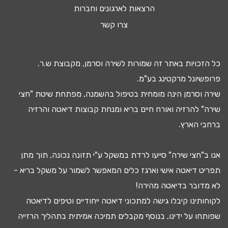
הרצאות לארגונים וחברות
צרו קשר
כל הזכויות באתר זה שמורות לשירה וסרמן, מקבוצת ש.ר.
פרופשיונל מרקטינג בע"מ.
שירה וסרמן הינה מומחית בטיפול ב
השמנה
, מפתחת שיטת "חצי
שירה" להרזיה ואורח חיים בריא ומנחת קבוצות
דיאטה
והרזיה
ברחבי הארץ.
אנו ב"חצי שירה" סייעו
לרדת במשקל
ע"י
תזונה נכונה
, תוך מתן
תפריט דיאטה
אישי וארגז כלים המאפשר לשמור על משקל בריא -
לא מדובר ב
דיאטה מהירה
!
לקוחותינו קיבלו גישה ל
מתכוני דיאטה
ייחודיים וטיפים לדיאטה
שפותחו על ידינו, בנוסף מקבלים
תמיכה אמיתית בתהליך הרזייה