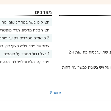
מצרכים
חצי קילו בשר בקר דל שומן טחון
חצי חבילת מדליוני תרד מופשרי
2 קישואים מגורדים דק על פומפיה וסחוטים
צרור של פטרוזיליה קצוץ דק-דק
לאחר שהבצל משחים מוסיפים 3 כפות רסק עגבניות, שתי עגבניות כתושות ו-2
1 בצל גדול מגורד על פומפיה
פפריקה, מלח ופלפל לפי הטעם
 בינונית למשך 45 דקות
Share