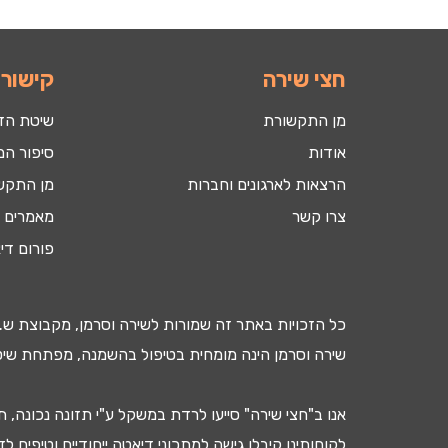
חצי שירה
קישורי
מן התקשורת
שיטת הד
אודות
סיפור המ
הרצאות לארגונים וחברות
מן התקש
צרו קשר
מאמרים ב
פורום די
כל הזכויות באתר זה שמורות לשירה וסרמן, מקבוצת ש.ר
שירה וסרמן הינה מומחית בטיפול ב
השמנה
, מפתחת שיטת
אנו ב"חצי שירה" סייעו
לרדת במשקל
ע"י
תזונה נכונה
, ת
לקוחותינו קיבלו גישה ל
מתכוני דיאטה
ייחודיים וטיפים ל