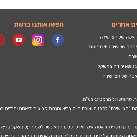
ם אחרים
חפשו אותנו ברשת
יאטה של חצי שירה
הפך של שירה + תמונות
ורת
נושא ירידה במשקל
אטה של חצי שירה
. פרופשיונל מרקטינג בע"מ.
 "חצי שירה" להרזיה ואורח חיים בריא ומנחת קבוצות
דיאטה
והרזיה בר
וך מתן
תפריט דיאטה
אישי וארגז כלים המאפשר לשמור על משקל בריא -
דיאטה שפותחו על ידינו, בנוסף מקבלים
תמיכה אמיתית בתהליך הרזייה
וכ